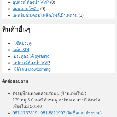
อุปกรณ์ห้องน้ำ VVP
(0)
แผ่นคอมโพสิต
(0)
แผ่นยิปซั่ม,คอมโพสิต,โพลี่,ฝ้าเพดาน
(1)
สินค้าอื่นๆ
โช๊คประตู
แด็ป 3DI
ประตูออโต้ pyramid
อุปกรณ์ห้องน้ำ VVP
ซิลิโคน Dowcorning
ติดต่อสอบถาม
ตั้งอยู่ที่ถนนวงแหวนรอบ 3 (ร้านแห่งใหม่)
179 หมู่ 3 บ้านศรีคำชมพู ต.ป่าบง อ.สารภี จังหวัด
เชียงใหม่ 50140
087-1737819 , 081-8811907 (จัดซื้อและฝ่ายขาย)