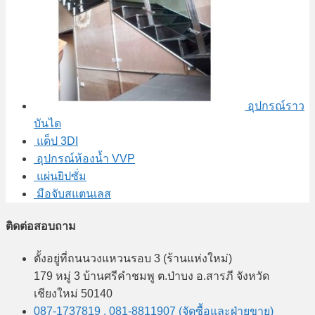
อุปกรณ์ราว
บันได
แด็ป 3DI
อุปกรณ์ห้องน้ำ VVP
แผ่นยิปซั่ม
มือจับสแตนเลส
ติดต่อสอบถาม
ตั้งอยู่ที่ถนนวงแหวนรอบ 3 (ร้านแห่งใหม่)
179 หมู่ 3 บ้านศรีคำชมพู ต.ป่าบง อ.สารภี จังหวัด
เชียงใหม่ 50140
087-1737819 , 081-8811907 (จัดซื้อและฝ่ายขาย)