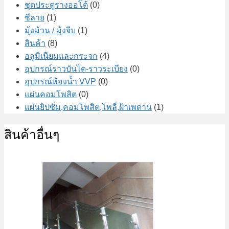
ชุดประตูรางออโต้
(0)
ซีลาย
(1)
มุ้งม้วน / มุ้งจีบ
(1)
สินค้า
(8)
อลูมิเนียมและกระจก
(4)
อุปกรณ์ราวบันได-ราวระเบียง
(0)
อุปกรณ์ห้องน้ำ VVP
(0)
แผ่นคอมโพสิต
(0)
แผ่นยิปซั่ม,คอมโพสิต,โพลี่,ฝ้าเพดาน
(1)
สินค้าอื่นๆ