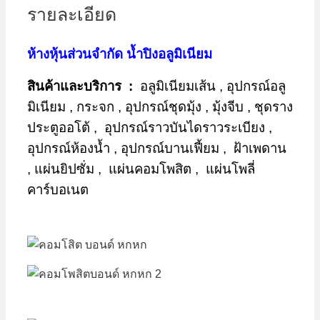
รายละเอียด
ห้างหุ้นส่วนจำกัด น้ำปิงอลูมิเนียม
สินค้าและบริการ :
อลูมิเนียมเส้น , อุปกรณ์อลู
มิเนียม , กระจก , อุปกรณ์ชุดมุ้ง , มุ้งจีบ , ชุดราง
ประตูออโต้ , อุปกรณ์ราวบันไดราวระเบียง ,
อุปกรณ์ห้องน้ำ , อุปกรณ์บานเฟี้ยม , ฝ้าเพดาน
, แผ่นยิปซั่ม , แผ่นคอมโพสิต ,
แผ่นโพลี่
คาร์บอเนต