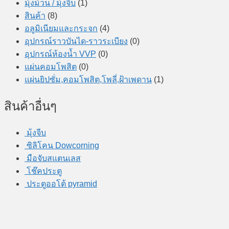
มุ้งม้วน / มุ้งจีบ
(1)
สินค้า
(8)
อลูมิเนียมและกระจก
(4)
อุปกรณ์ราวบันได-ราวระเบียง
(0)
อุปกรณ์ห้องน้ำ VVP
(0)
แผ่นคอมโพสิต
(0)
แผ่นยิปซั่ม,คอมโพสิต,โพลี่,ฝ้าเพดาน
(1)
สินค้าอื่นๆ
มุ้งจีบ
ซิลิโคน Dowcorning
มือจับสแตนเลส
โช๊คประตู
ประตูออโต้ pyramid