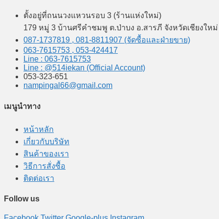
ตั้งอยู่ที่ถนนวงแหวนรอบ 3 (ร้านแห่งใหม่)
179 หมู่ 3 บ้านศรีคำชมพู ต.ป่าบง อ.สารภี จังหวัดเชียงใหม
087-1737819 , 081-8811907 (จัดซื้อและฝ่ายขาย)
063-7615753 , 053-424417
Line : 063-7615753
Line : @514iekan (Official Account)
053-323-651
nampingal66@gmail.com
เมนูนำทาง
หน้าหลัก
เกี่ยวกับบริษัท
สินค้าของเรา
วิธีการสั่งซื้อ
ติดต่อเรา
Follow us
Facebook
Twitter
Google-plus
Instagram